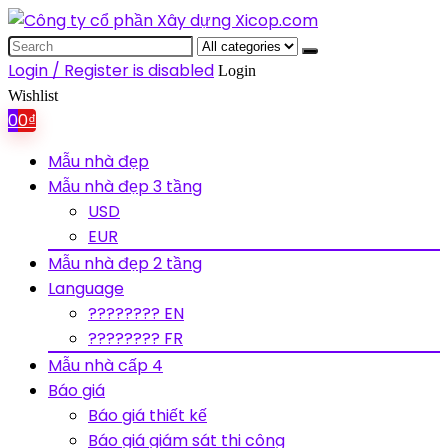
Search
for:
Login / Register is disabled
Login
Wishlist
0
0
₫
Mẫu nhà đẹp
Mẫu nhà đẹp 3 tầng
USD
EUR
Mẫu nhà đẹp 2 tầng
Language
???????? EN
???????? FR
Mẫu nhà cấp 4
Báo giá
Báo giá thiết kế
Báo giá giám sát thi công