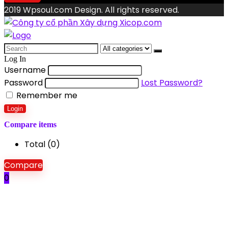
2019 Wpsoul.com Design. All rights reserved.
Search
for:
Log In
Username
Password
Lost Password?
Remember me
Login
Compare items
Total (
0
)
Compare
0