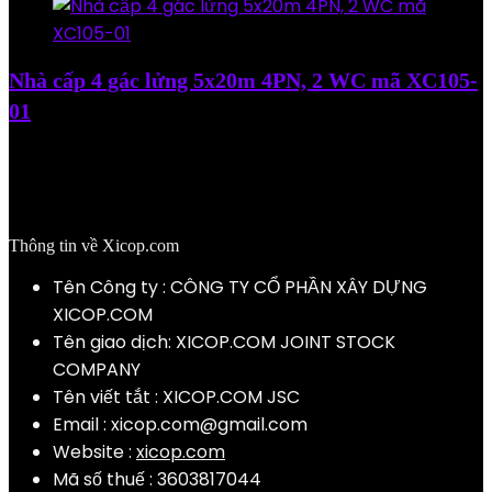
Nhà cấp 4 gác lửng 5x20m 4PN, 2 WC mã XC105-
01
Added to wishlist
Removed from wishlist
0
Add to compare
5.500.000
₫
Thông tin về Xicop.com
Tên Công ty : CÔNG TY CỔ PHẦN XÂY DỰNG
XICOP.COM
Tên giao dịch: XICOP.COM JOINT STOCK
COMPANY
Tên viết tắt : XICOP.COM JSC
Email :
xicop.com@gmail.com
Website :
xicop.com
Mã số thuế : 3603817044