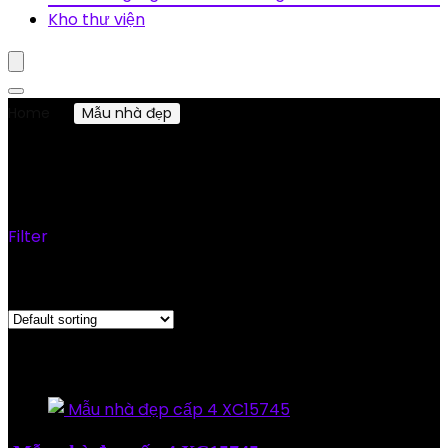
Kho thư viện
Home
Mẫu nhà đẹp
Nhà cấp 4
Nhà cấp 4
Filter
Showing all 5 results
Added to wishlist
Removed from wishlist
0
Add to compare