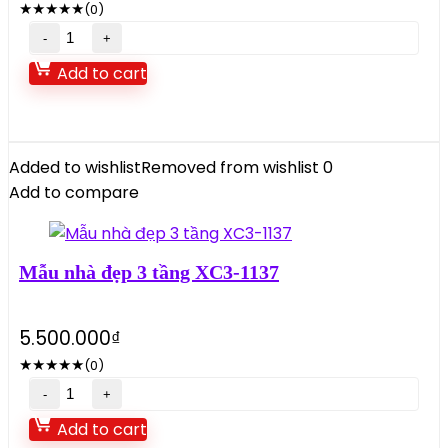
★
★
★
★
★
(0)
Mẫu
nhà
Add to cart
đẹp
2
tầng
XC2-
Added to wishlist
Removed from wishlist
0
11623
Add to compare
quantity
Mẫu nhà đẹp 3 tầng XC3-1137
5.500.000
₫
★
★
★
★
★
(0)
Mẫu
nhà
Add to cart
đẹp