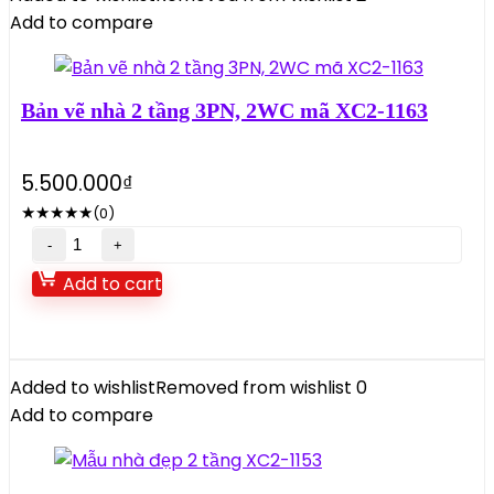
11df34
Add to compare
quantity
Bản vẽ nhà 2 tầng 3PN, 2WC mã XC2-1163
5.500.000
₫
★
★
★
★
★
(0)
Bản
vẽ
Add to cart
nhà
2
tầng
3PN,
Added to wishlist
Removed from wishlist
0
2WC
Add to compare
mã
XC2-
1163