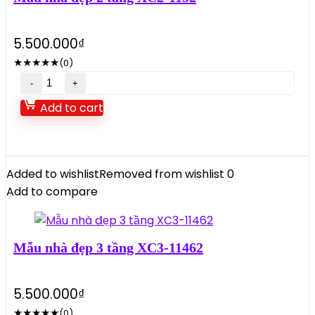
5.500.000
₫
★
★
★
★
★
(0)
Mẫu
nhà
Add to cart
đẹp
2
tầng
XC2-
Added to wishlist
Removed from wishlist
0
1152
Add to compare
quantity
Mẫu nhà đẹp 3 tầng XC3-11462
5.500.000
₫
★
★
★
★
★
(0)