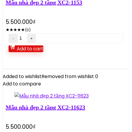
Mẫu nhà đẹp 2 tầng XC2-1153
quantity
5.500.000
₫
★
★
★
★
★
(0)
Mẫu
nhà
Add to cart
đẹp
2
tầng
XC2-
Added to wishlist
Removed from wishlist
0
1153
Add to compare
quantity
Mẫu nhà đẹp 2 tầng XC2-11623
5.500.000
₫