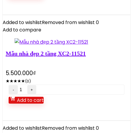
3
tầng
XC3-
Added to wishlist
Removed from wishlist
0
1137
Add to compare
quantity
Mẫu nhà đẹp 2 tầng XC2-11521
5.500.000
₫
★
★
★
★
★
(0)
Mẫu
nhà
Add to cart
đẹp
2
tầng
XC2-
Added to wishlist
Removed from wishlist
0
11521