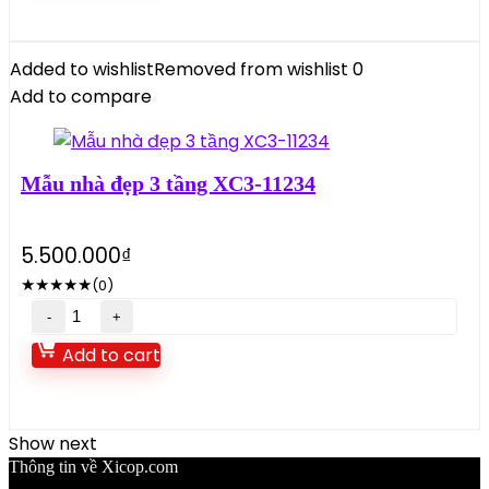
3
tầng
XC3-
Added to wishlist
Removed from wishlist
0
1T242
Add to compare
quantity
Mẫu nhà đẹp 3 tầng XC3-11234
5.500.000
₫
★
★
★
★
★
(0)
Mẫu
nhà
Add to cart
đẹp
3
tầng
Show next
XC3-
Thông tin về Xicop.com
11234