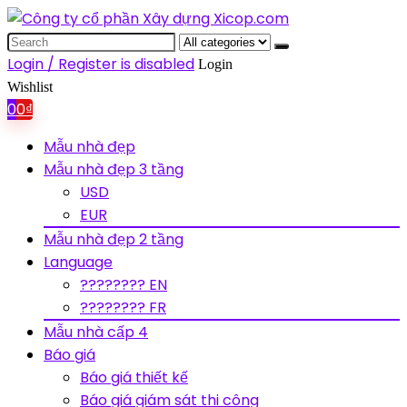
Search
for:
Login / Register is disabled
Login
Wishlist
0
0
₫
Mẫu nhà đẹp
Mẫu nhà đẹp 3 tầng
USD
EUR
Mẫu nhà đẹp 2 tầng
Language
???????? EN
???????? FR
Mẫu nhà cấp 4
Báo giá
Báo giá thiết kế
Báo giá giám sát thi công