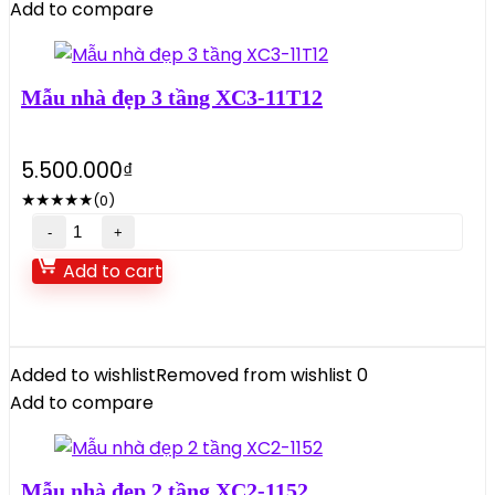
Add to compare
quantity
Mẫu nhà đẹp 3 tầng XC3-11T12
5.500.000
₫
★
★
★
★
★
(0)
Mẫu
nhà
Add to cart
đẹp
3
tầng
XC3-
Added to wishlist
Removed from wishlist
0
11T12
Add to compare
quantity
Mẫu nhà đẹp 2 tầng XC2-1152