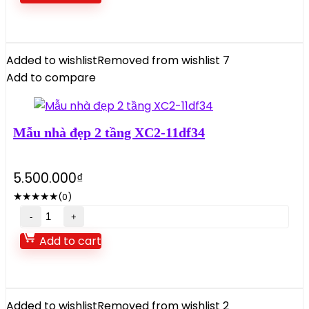
4
gác
lửng
5x20m
Added to wishlist
Removed from wishlist
7
4PN,
Add to compare
2
WC
mã
Mẫu nhà đẹp 2 tầng XC2-11df34
XC105-
01
quantity
5.500.000
₫
★
★
★
★
★
(0)
Mẫu
nhà
Add to cart
đẹp
2
tầng
XC2-
Added to wishlist
Removed from wishlist
2