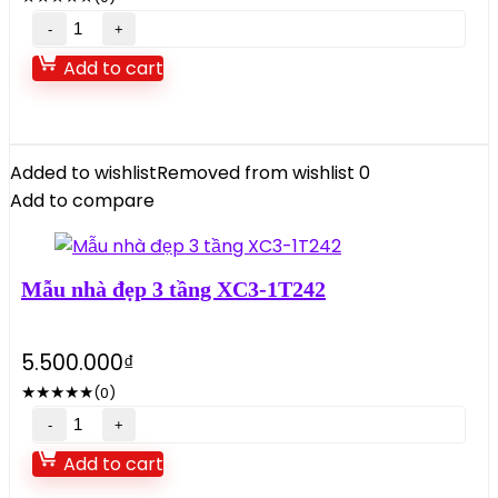
Mẫu
nhà
Add to cart
đẹp
3
tầng
XC3-
Added to wishlist
Removed from wishlist
0
11462
Add to compare
quantity
Mẫu nhà đẹp 3 tầng XC3-1T242
5.500.000
₫
★
★
★
★
★
(0)
Mẫu
nhà
Add to cart
đẹp