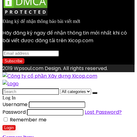
Đăng ký để nhận thông báo bài viết mới
Hãy đăng ký ngay để nhận thông tin mới nhất khi có
bài viết được đăng tải trên Xicop.com
2019 Wpsoul.com Design. All rights reserved.
Search
for:
Log In
Username
Password
Lost Password?
Remember me
Login