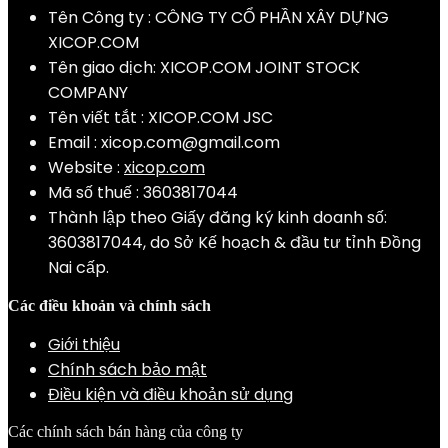
quantity
Tên Công ty : CÔNG TY CỔ PHẦN XÂY DỰNG
XICOP.COM
Tên giao dịch: XICOP.COM JOINT STOCK
COMPANY
Tên viết tắt : XICOP.COM JSC
Email :
xicop.com@gmail.com
Website :
xicop.com
Mã số thuế : 3603817044
Thành lập theo Giấy đăng ký kinh doanh số:
3603817044, do Sở Kế hoạch & đầu tư tỉnh Đồng
Nai cấp.
Các điều khoản và chính sách
Giới thiệu
Chính sách bảo mật
Điều kiện và điều khoản sử dụng
Các chính sách bán hàng của công ty