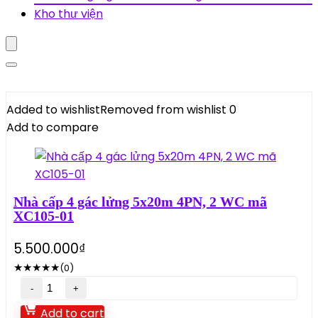
Kho thư viện
Added to wishlist
Removed from wishlist
0
Add to compare
Nhà cấp 4 gác lửng 5x20m 4PN, 2 WC mã
XC105-01
5.500.000
₫
★
★
★
★
★
(0)
Nhà
cấp
Add to cart