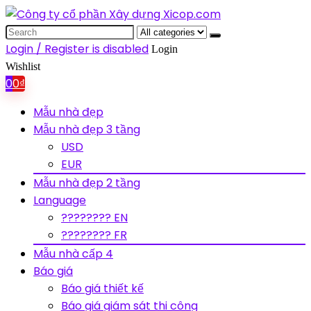
Search
for:
Login / Register is disabled
Login
Wishlist
0
0
₫
Mẫu nhà đẹp
Mẫu nhà đẹp 3 tầng
USD
EUR
Mẫu nhà đẹp 2 tầng
Language
???????? EN
???????? FR
Mẫu nhà cấp 4
Báo giá
Báo giá thiết kế
Báo giá giám sát thi công