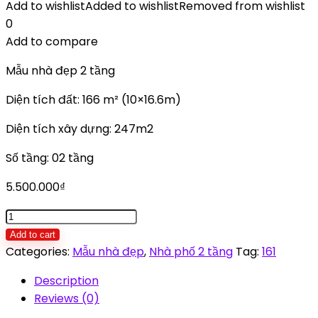
Add to wishlist
Added to wishlist
Removed from wishlist
0
Add to compare
Mẫu nhà đẹp 2 tầng
Diện tích đất: 166 m² (10×16.6m)
Diện tích xây dựng: 247m2
Số tầng: 02 tầng
5.500.000
₫
Mẫu
nhà
Add to cart
đẹp
Categories:
Mẫu nhà đẹp
,
Nhà phố 2 tầng
Tag:
161
2
Description
tầng
Reviews (0)
XC2-