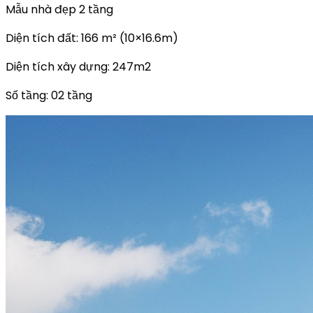
11623
Mẫu nhà đẹp 2 tầng
quantity
Diện tích đất: 166 m² (10×16.6m)
Diện tích xây dựng: 247m2
Số tầng: 02 tầng