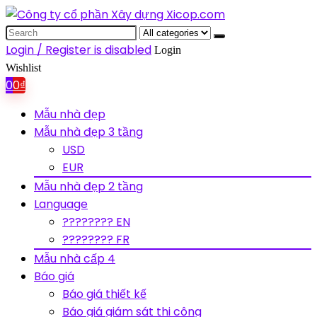
Search
for:
Login / Register is disabled
Login
Wishlist
0
0
₫
Mẫu nhà đẹp
Mẫu nhà đẹp 3 tầng
USD
EUR
Mẫu nhà đẹp 2 tầng
Language
???????? EN
???????? FR
Mẫu nhà cấp 4
Báo giá
Báo giá thiết kế
Báo giá giám sát thi công