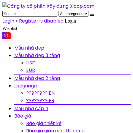
Search
for:
Login / Register is disabled
Login
Wishlist
0
0
₫
Mẫu nhà đẹp
Mẫu nhà đẹp 3 tầng
USD
EUR
Mẫu nhà đẹp 2 tầng
Language
???????? EN
???????? FR
Mẫu nhà cấp 4
Báo giá
Báo giá thiết kế
Báo giá giám sát thi công