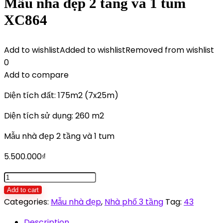
Mẫu nhà đẹp 2 tầng và 1 tum
XC864
Add to wishlist
Added to wishlist
Removed from wishlist
0
Add to compare
Diện tích đất: 175m2 (7x25m)
Diện tích sử dụng: 260 m2
Mẫu nhà đẹp 2 tầng và 1 tum
5.500.000
₫
Mẫu
nhà
Add to cart
đẹp
Categories:
Mẫu nhà đẹp
,
Nhà phố 3 tầng
Tag:
43
2
Description