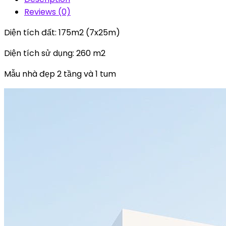
tầng
Reviews (0)
và
1
Diện tích đất: 175m2 (7x25m)
tum
Diện tích sử dụng: 260 m2
XC864
quantity
Mẫu nhà đẹp 2 tầng và 1 tum