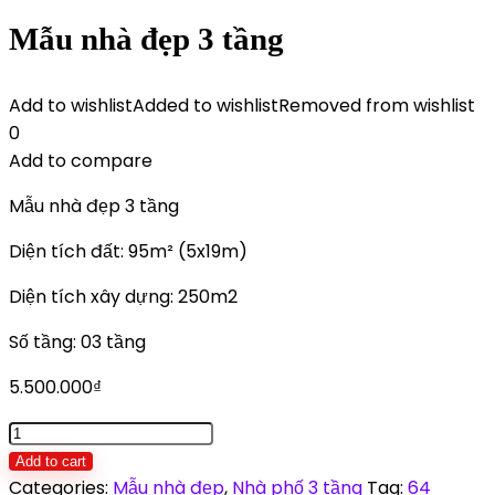
Mẫu nhà đẹp 3 tầng
Add to wishlist
Added to wishlist
Removed from wishlist
0
Add to compare
Mẫu nhà đẹp 3 tầng
Diện tích đất: 95m² (5x19m)
Diện tích xây dựng: 250m2
Số tầng: 03 tầng
5.500.000
₫
Mẫu
nhà
Add to cart
đẹp
Categories:
Mẫu nhà đẹp
,
Nhà phố 3 tầng
Tag:
64