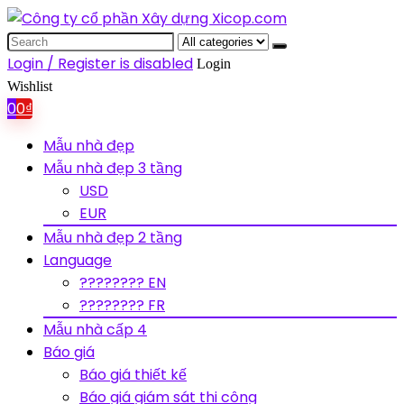
Search
for:
Login / Register is disabled
Login
Wishlist
0
0
₫
Mẫu nhà đẹp
Mẫu nhà đẹp 3 tầng
USD
EUR
Mẫu nhà đẹp 2 tầng
Language
???????? EN
???????? FR
Mẫu nhà cấp 4
Báo giá
Báo giá thiết kế
Báo giá giám sát thi công