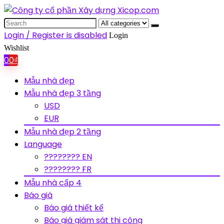
Search
for:
Login / Register is disabled
Login
Wishlist
0
0
₫
Mẫu nhà đẹp
Mẫu nhà đẹp 3 tầng
USD
EUR
Mẫu nhà đẹp 2 tầng
Language
???????? EN
???????? FR
Mẫu nhà cấp 4
Báo giá
Báo giá thiết kế
Báo giá giám sát thi công