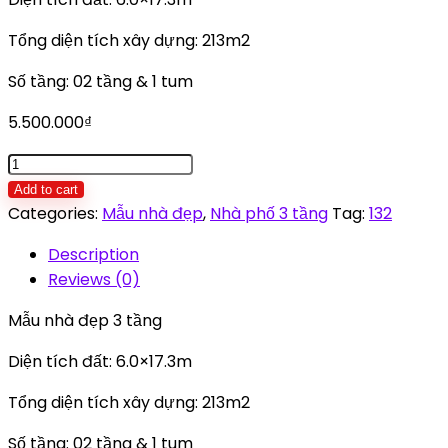
Tổng diện tích xây dựng: 213m2
Số tầng: 02 tầng & 1 tum
5.500.000
₫
Mẫu
nhà
Add to cart
đẹp
Categories:
Mẫu nhà đẹp
,
Nhà phố 3 tầng
Tag:
132
3
Description
tầng
Reviews (0)
quantity
Mẫu nhà đẹp 3 tầng
Diện tích đất: 6.0×17.3m
Tổng diện tích xây dựng: 213m2
Số tầng: 02 tầng & 1 tum