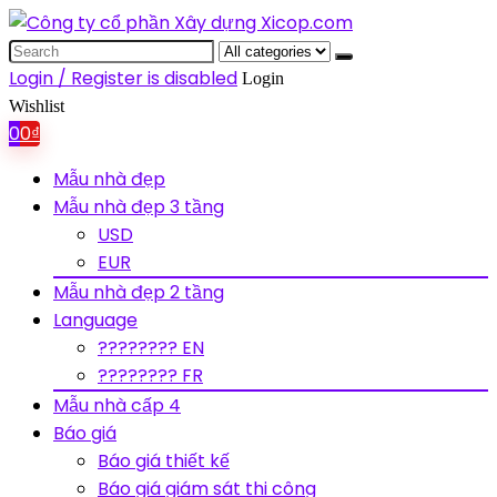
Search
for:
Login / Register is disabled
Login
Wishlist
0
0
₫
Mẫu nhà đẹp
Mẫu nhà đẹp 3 tầng
USD
EUR
Mẫu nhà đẹp 2 tầng
Language
???????? EN
???????? FR
Mẫu nhà cấp 4
Báo giá
Báo giá thiết kế
Báo giá giám sát thi công