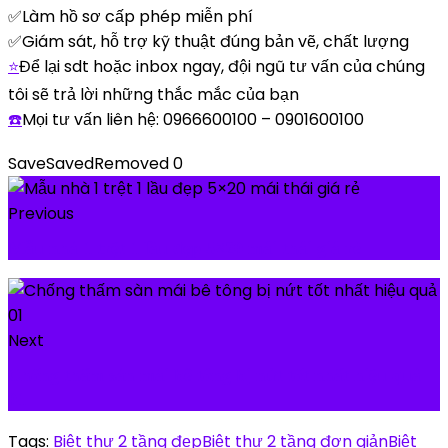
✅Làm hồ sơ cấp phép miễn phí
✅Giám sát, hỗ trợ kỹ thuật đúng bản vẽ, chất lượng
⭐
Để lại sdt hoặc inbox ngay, đội ngũ tư vấn của chúng
tôi sẽ trả lời những thắc mắc của bạn
☎️
Mọi tư vấn liên hệ: 0966600100 – 0901600100
Save
Saved
Removed
0
Previous
Mẫu nhà 1 trệt 1 lầu đẹp 5×20 mái thái giá rẻ
Next
Chống thấm sàn mái bê tông bị nứt tốt nhất hiệu quả
01
Tags:
Biệt thự 2 tầng đẹp
Biệt thự 2 tầng đơn giản
Biệt