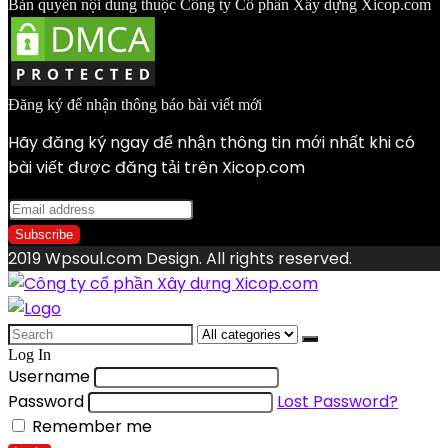
Bản quyền nội dung thuộc Công ty Cổ phần Xây dựng Xicop.com
Đăng ký để nhận thông báo bài viết mới
Hãy đăng ký ngay để nhận thông tin mới nhất khi có
bài viết được đăng tải trên Xicop.com
2019 Wpsoul.com Design. All rights reserved.
Search
for:
Log In
Username
Password
Lost Password?
Remember me