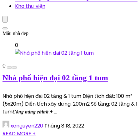
Kho thư viện
Mẫu nhà đẹp
0
0
Nhà phố hiện đại 02 tầng 1 tum
Nhà phố hiện đại 02 tầng & 1 tum Diện tích đất: 100 m²
(5x20m) Diện tích xây dựng: 200m2 Số tầng: 02 tầng & 1
tum𝑪𝒐̂𝒏𝒈 𝒏𝒂̆𝒏𝒈 𝒄𝒉𝒊́𝒏𝒉:+ ...
xcnguyen220
Tháng 8 18, 2022
READ MORE +