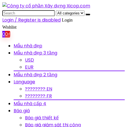
Search
for:
Login / Register is disabled
Login
Wishlist
0
0
₫
Mẫu nhà đẹp
Mẫu nhà đẹp 3 tầng
USD
EUR
Mẫu nhà đẹp 2 tầng
Language
???????? EN
???????? FR
Mẫu nhà cấp 4
Báo giá
Báo giá thiết kế
Báo giá giám sát thi công