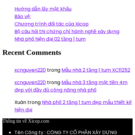
Hướng dẫn lấy mật khẩu
Bảo vệ:
Chương trình đối tác của Xicop
Bộ câu hỏi thi chứng chỉ hành nghề xây dựng
Nhà phố hiện đại 02 tầng 1 tum
Recent Comments
xcnguyen220
trong
Mẫu nhà 2 tầng 1 tum XC11252
xcnguyen220
trong
Mẫu nhà 3 tầng mặt tiền 4m
đẹp với đầy đủ công năng nhà phố
Xuân
trong
Nhà phố 2 tầng 1 tum đẹp mẫu thiết kế
hiện đại
Thông tin về Xicop.com
Tên Công ty : CÔNG TY CỔ PHẦN XÂY DỰNG