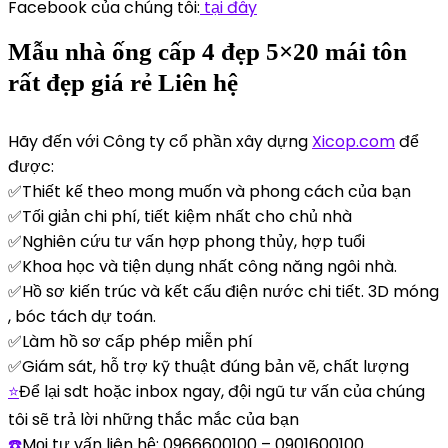
Facebook của chúng tôi:
tại đây
Mẫu nhà ống cấp 4 đẹp 5×20 mái tôn
rất đẹp giá rẻ Liên hệ
Hãy đến với Công ty cổ phần xây dựng
Xicop.com
để
được:
✅Thiết kế theo mong muốn và phong cách của bạn
✅Tối giản chi phí, tiết kiệm nhất cho chủ nhà
✅Nghiên cứu tư vấn hợp phong thủy, hợp tuổi
✅Khoa học và tiện dụng nhất công năng ngôi nhà.
✅Hồ sơ kiến trúc và kết cấu điện nước chi tiết. 3D móng
, bóc tách dự toán.
✅Làm hồ sơ cấp phép miễn phí
✅Giám sát, hỗ trợ kỹ thuật đúng bản vẽ, chất lượng
⭐
Để lại sdt hoặc inbox ngay, đội ngũ tư vấn của chúng
tôi sẽ trả lời những thắc mắc của bạn
☎️
Mọi tư vấn liên hệ: 0966600100 – 0901600100