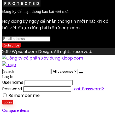
Đăng ký để nhận thông báo bài viết mới
Hãy đăng ký ngay để nhận thông tin mới nhất khi có
bài viết được đăng tải trên Xicop.com
2019 Wpsoul.com Design. All rights reserved.
Search
for:
Log In
Username
Password
Lost Password?
Remember me
Login
Compare items