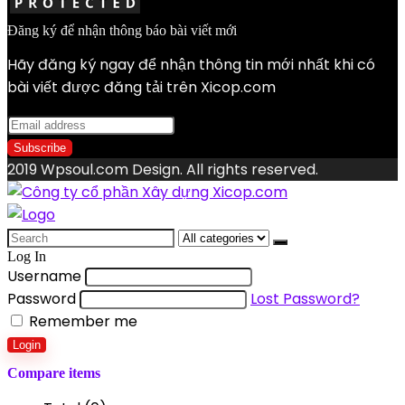
Đăng ký để nhận thông báo bài viết mới
Hãy đăng ký ngay để nhận thông tin mới nhất khi có
bài viết được đăng tải trên Xicop.com
2019 Wpsoul.com Design. All rights reserved.
Search
for:
Log In
Username
Password
Lost Password?
Remember me
Login
Compare items