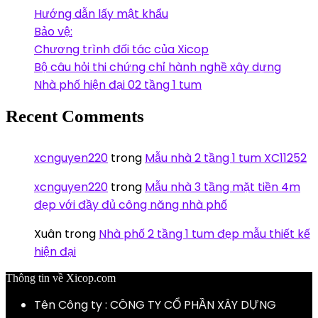
Hướng dẫn lấy mật khẩu
Bảo vệ:
Chương trình đối tác của Xicop
Bộ câu hỏi thi chứng chỉ hành nghề xây dựng
Nhà phố hiện đại 02 tầng 1 tum
Recent Comments
xcnguyen220
trong
Mẫu nhà 2 tầng 1 tum XC11252
xcnguyen220
trong
Mẫu nhà 3 tầng mặt tiền 4m
đẹp với đầy đủ công năng nhà phố
Xuân
trong
Nhà phố 2 tầng 1 tum đẹp mẫu thiết kế
hiện đại
Thông tin về Xicop.com
Tên Công ty : CÔNG TY CỔ PHẦN XÂY DỰNG