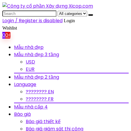
Search
for:
Login / Register is disabled
Login
Wishlist
0
0
₫
Mẫu nhà đẹp
Mẫu nhà đẹp 3 tầng
USD
EUR
Mẫu nhà đẹp 2 tầng
Language
???????? EN
???????? FR
Mẫu nhà cấp 4
Báo giá
Báo giá thiết kế
Báo giá giám sát thi công